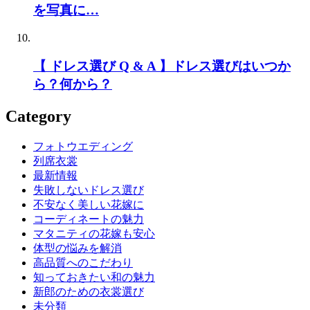
を写真に…
【 ドレス選び Q & A 】ドレス選びはいつか
ら？何から？
Category
フォトウエディング
列席衣裳
最新情報
失敗しないドレス選び
不安なく美しい花嫁に
コーディネートの魅力
マタニティの花嫁も安心
体型の悩みを解消
高品質へのこだわり
知っておきたい和の魅力
新郎のための衣裳選び
未分類