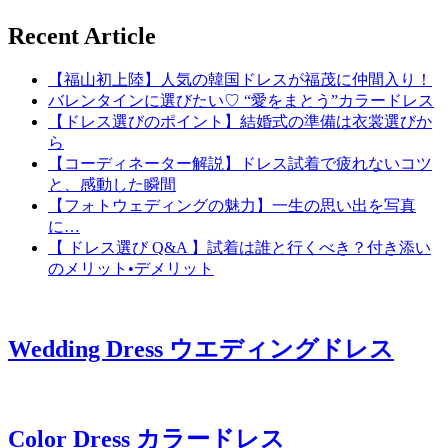
Recent Article
【福山初上陸】人気の韓国ドレスが福茂に仲間入り！
バレンタインに選びたい♡ “愛をまとう”カラードレス
【ドレス選びのポイント】結婚式の準備は衣裳選びか
ら
【コーディネーター解説】ドレス試着で疲れないコツ
と、感動した瞬間
【フォトウェディングの魅力】一生の思い出を写真
に…
【 ドレス選び Q&A 】試着は誰と行くべき？付き添い
のメリット•デメリット
Wedding Dress
ウエディングドレス
Color Dress
カラードレス