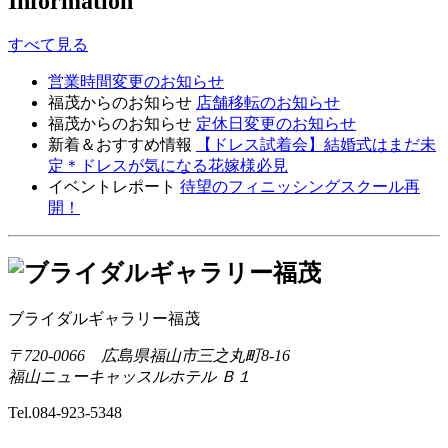
Information
すべて見る
営業時間変更のお知らせ
福茂からのお知らせ
店舗移転のお知らせ
福茂からのお知らせ
定休日変更のお知らせ
新着＆おすすめ情報
【ドレス試着会】結婚式はまだ未
定＊ドレスが気になる花嫁様必見
イベントレポート
待望のフィニッシングスクール再
開！
ブライダルギャラリー福茂
〒720-0066 広島県福山市三之丸町8-16
福山ニューキャッスルホテル Ｂ１
Tel.
084-923-5348